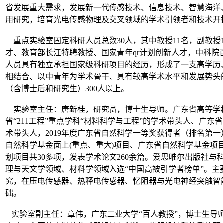
省发展重大需求，发展新一代传感技术、信息技术、智慧海洋
用研究，培育光电传感物理及交叉领域的学术引领者和技术开
重点实验室固定科研人员总数
30
人，其中教授
11
名，副教授
才、教育部长江特聘教授、国家青年qr计划创新人才，中科院
人员具有独立承担国家级科研项目的经历，形成了一支高学历
相结合、以中青年为学术骨干、具有较高学术水平和发展势头
（含博士后和研究生）
300
人以上。
实验室主任：唐新桂，
研究员，博士生导师。广东省高等学
省“
211
工程”重点学科“材料科学与工程”的学术带头人、广东
术带头人
，
2019
年度广东省自然科学一等奖获得者（排名第一
自然科学基金面上(重点、重大)项目、广东省自然科学基金项
划项目共
30
多项，发表学术论文
260
余篇。爱思唯尔出版社与
理与天文学领域、材料学领域入选“中国高被引学者榜单”
。主
究，在压电传感器、热释电传感器、忆阻器与光电神经突触智
础。
实验室副主任：章伟，广东工业大学“百人教授”，博士生导