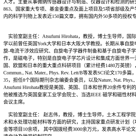
人才。主要从事微纳传感器设计与制造、仪器设计和检测的研
863、国家重大专项、基金委重点及面上项目及5项省部级及产学研项
内的科学刊物上发表近150篇文章，拥有国内外50多项的授权
实验室副主任：
Atsufumi Hirohata
，教授，博士生导师，国
学以前曾任英国
York
大学和日本大阪大学教授。长期从事自旋
旋
-电流干涉效应研究、自旋电子学器件制备和基于自旋电子
作，是磁电子，特别是自旋电子学芯片设计和集成方面世界一
国、欧盟和日本的重大重点科研项目（累计经费
1480
万英镑）
Commun.
,
Nat. Mater., Phys. Rev. Lett/B
等发表
SCI
论文
170
多篇
35
，担任
8
个国际期刊杂志编委会委员，以及
Nature, Nat. Phys.
Atsufumi Hirohata
教授是美国、英国、日本和世界
20
余件专利
他被推选为英国皇家工业学会院士、当选
IEEE
磁学和磁性材
会议主席。
实验室副主任：
赵志伟，教授，博士生导师，土木工程学院
术和水处理功能材料等方面的研究，主持国家重点研发计划（
金等项目
10
余项，
其中国拨经费
3000
余万元，发表高水平论文