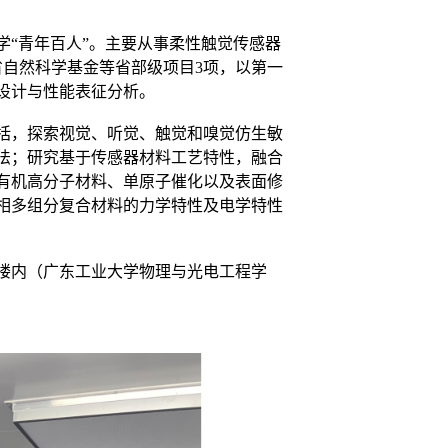
学
“
青年百人
”
。主要从事柔性
触觉传感器
省自然科学基金
等省部级项目
3
项，以第一
设计与性能表征分析。
括
，
探索视觉、听觉、触觉和嗅觉仿生敏
法；研究基于传感器材料工艺特性，融合
有机高分子材料、单原子催化以及表面修
相多组分复合材料的力学特性及电学特性
楼
内（广东工业大学
物理与光电工程学