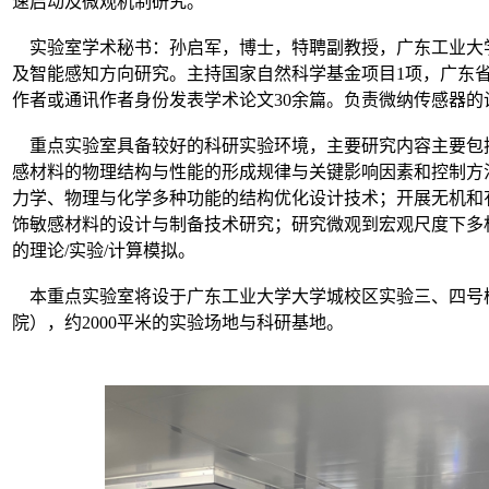
速启动及微观机制研究。
实验室学术秘书：
孙启军，博士，特聘
副教授，广东工业大
及智能感知方向研究
。主持国家自然科学基金项目
1
项，广东
作者或通讯作者身份发表学术论文
30
余篇
。负责微纳传感器的
重点实验室具备较好的科研实验环境，主要研究内容主要包
感材料的物理结构与性能的形成规律与关键影响因素和控制方
力学、物理与化学多种功能的结构优化设计技术；开展无机和
饰敏感材料的设计与制备技术研究；研究微观到宏观尺度下多
的理论
/实验/计算模拟。
本重点实验室将设于广东工业大学大学城校区
实验三、四号
院
），约
2
000
平米的实验场地与科研基地。