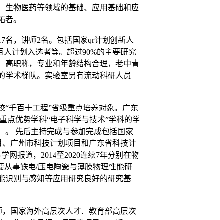
、生物医药等领域的基础、应用基础和应
拓者。
17
名，讲师
2
名。包括国家qr计划创新人
百人计划入选者等。超过
90%
的主要研究
、高职称，专业和年龄结构合理，老中青
的学术梯队。实验室另有流动科研人员
校“千百十工程”省级重点培养对象。广东
省重点优势学科“电子科学与技术”学科的学
）
。
先后主持完成与参加完成包括国家
目、广州市科技计划项目和广东省科技计
科学网报道，
2014
至
2020
连续
7
年分别在物
要从事
铁电/压电陶瓷与薄膜物理性能研
能识别与感知等应用研究
良好的研究基
师，国家海外高层次人才、教育部高层次