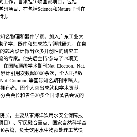
究工作，曾承担10项国家项目，包括
目，在包括Science和Nature子刊在
专利。
际知名物理和器件学家。加入广东工业大
电子学、器件和集成芯片领域研究，在自
学的芯片设计做出众多开创性的研究工
流的专家。他先后主持/参与了
29
项英
，在国际顶级学术期刊
Nat. Electron.
,
Nat.
，累计引用次数超
6000
余次，个人
H
指数
, Nat. Commun.
等国际知名期刊审稿人。
的拥有者。因个人突出成就和学术贡献，
料分会会长和曾任
20
多个国际著名会议的
院长，主要从事海洋饮用水安全保障技
项目）、军民融合重点、国家自然科学基
40
余篇，负责饮用水生物预处理工艺快