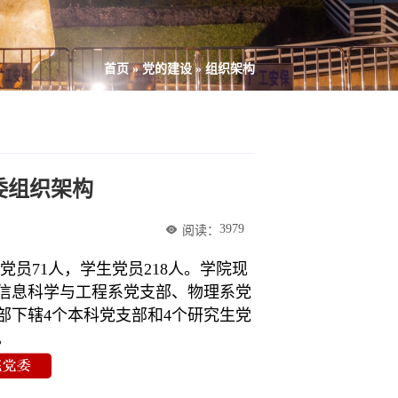
首页
»
党的建设
»
组织架构
委组织架构
3979
阅读：
党员71人，学生党员218人。学院现
信息科学与工程系党支部、物理系党
部下辖4个本科党支部和4个研究生党
。