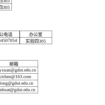
303
305
公电话
办公室
84507054
实验四305
邮箱
tyxuan@gdut.edu.cn
lyichen@163.com
dong@gdut.edu.cn
enhuat@gdut.edu.cn