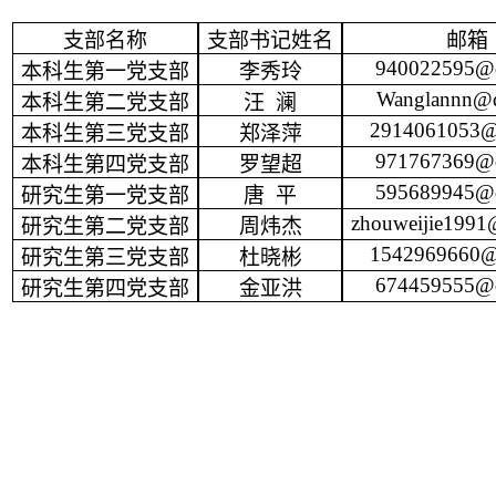
支部名称
支部书记姓名
邮箱
940022595@
本科生第一党支部
李秀玲
Wanglannn@
本科生第二党支部
汪
澜
2914061053@
本科生第三党支部
郑泽萍
971767369@
本科生第四党支部
罗望超
595689945@
研究生第一党支部
唐
平
zhouweijie199
研究生第二党支部
周炜杰
1542969660@
研究生第三党支部
杜晓彬
674459555@
研究生第四党支部
金亚洪