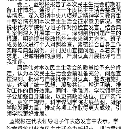
会上，蓝锐彬
报告了本次民主生活会前期准
备工作
情况
，
通报了上一年度民主生活会整改落
实
情况
、深入贯彻中央八项规定精神学习教育集
中整治
情况和本次民主生活会征求意见情况
。蓝
锐彬代表学院领导班子作对照检查发言，结合典
型案例深入开展举一反三，深刻剖析问题产生的
根源，明确提出整改措施与未来努力方向。班子
成员依次进行个人对照检查，紧密结合自身工作
实际与典型案例，开门见山查摆问题，本着实事
求是、坦诚相待的原则，严肃认真开展批评与自
我批评
。
唐建伟对本次民主生活会的质量给予充分肯
定，
认为本
次民主生活会会前准备充分、问题查
摆
深刻
、批评与自我批评严肃认真、整改措施
扎
实
，达到了统一思想、
凝聚共识、
增进团结、
推
动
工作的良好效果。
同时，他强调，学院领导班
子要加强自身建设，以更高政治站位、更严实作
风、更宽广视野，科学谋划学院发展蓝图，凝聚
学院发展力量，推动各项工作取得更大成效，引
领学院更好发展。
蓝锐彬在
代表领导班子
作
表态发言
中表示，
学